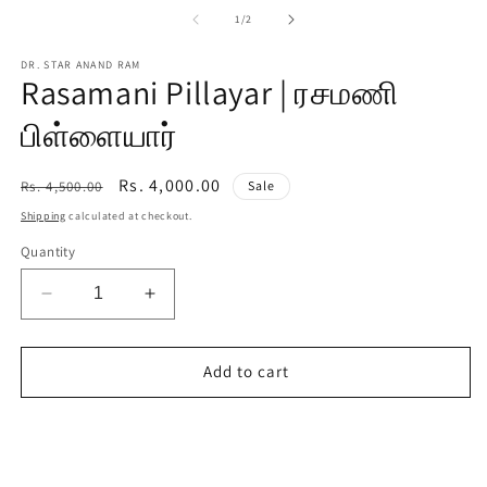
media
m
1
2
of
1
/
2
in
in
modal
m
DR. STAR ANAND RAM
Rasamani Pillayar | ரசமணி
பிள்ளையார்
Regular
Sale
Rs. 4,000.00
Rs. 4,500.00
Sale
price
price
Shipping
calculated at checkout.
Quantity
Decrease
Increase
quantity
quantity
for
for
Rasamani
Rasamani
Add to cart
Pillayar
Pillayar
|
|
Buy it now
ரசமணி
ரசமணி
பிள்ளையார்
பிள்ளையார்