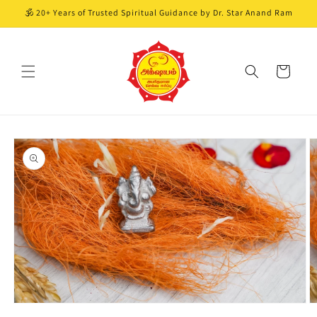
Skip to
🕉️ 20+ Years of Trusted Spiritual Guidance by Dr. Star Anand Ram
content
Cart
Skip to
product
information
Open
O