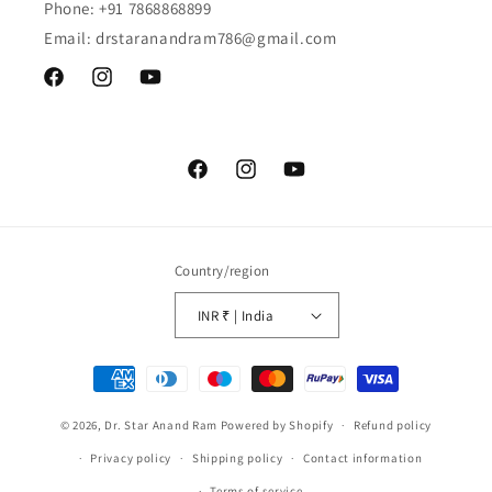
Phone: +91 7868868899
Email: drstaranandram786@gmail.com
Facebook
Instagram
YouTube
Facebook
Instagram
YouTube
Country/region
INR ₹ | India
Payment
methods
© 2026,
Dr. Star Anand Ram
Powered by Shopify
Refund policy
Privacy policy
Shipping policy
Contact information
Terms of service