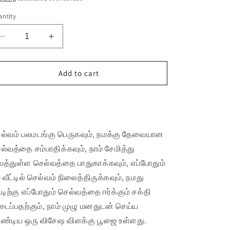
o
ntity
n
Decrease
Increase
quantity
quantity
for
for
குபேர
குபேர
Add to cart
விளக்கு
விளக்கு
|
|
Buy it now
Lakshmi
Lakshmi
Gubera
Gubera
Vilakku
Vilakku
ல்வம் பலமடங்கு பெருகவும், நமக்கு தேவையான
ல்வத்தை சம்பாதிக்கவும், நாம் சேமித்து
த்துள்ள செல்வத்தை பாதுகாக்கவும், எப்போதும்
் வீட்டில் செல்வம் நிலைத்திருக்கவும், நமது
ட்டிற்கு எப்போதும் செல்வத்தை ஈர்க்கும் சக்தி
டைப்பதற்கும், நாம் முழு மனதுடன் செய்ய
ண்டிய ஒரு விசேஷ விளக்கு பூஜை உள்ளது.