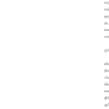
கர
எட
ஒர
தட
வை
மல
கு
வி
நி
அல
வி
வை
தி
கு