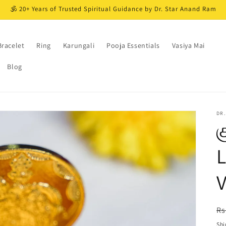
🕉️ 20+ Years of Trusted Spiritual Guidance by Dr. Star Anand Ram
Bracelet
Ring
Karungali
Pooja Essentials
Vasiya Mai
Blog
DR.
க
V
R
Rs
pr
Shi