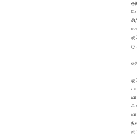
ஒற
வே
சி
மக
கு
ரூ
சு
கு
கா
மா
அல
மா
நி
கு