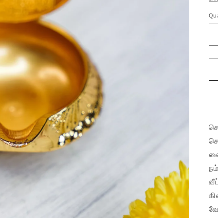
Qua
செ
செ
வை
நம
வீ
கி
வே