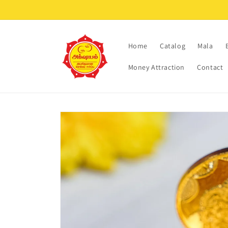
Skip to
content
Home
Catalog
Mala
Money Attraction
Contact
Skip to
product
information