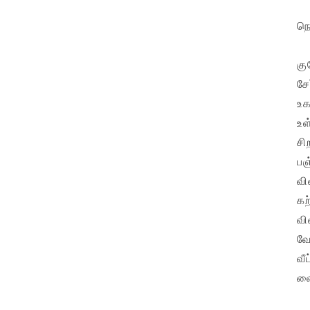
நெ
கு
சே
உக
உள
சி
பஞ
வி
கற
வி
வே
வீ
வை