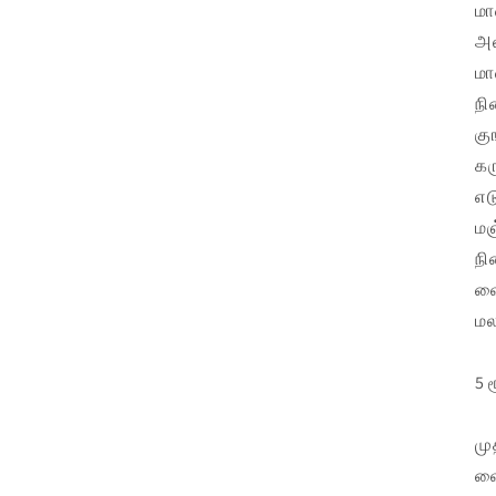
மா
அல
மா
நி
கு
கர
எட
மஞ
நி
வை
மல
5 
மு
வை