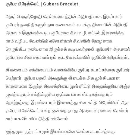
குபேர பிரேஸ்லெட் | Gubera Bracelet
அருட்பெருஞ்ஜோதி செல்வ வளத்தின் அதிபதியாக இருப்பவர்
குபேரர் நவநிதிகளும் நாயகனாகவும் வடக்கு திசையின் அதிபதி
ஆகவும் இருக்கக்கூடிய குபேரரை சிவ வழிபாட்டில் இணைந்தே
நாம் வழிபட வேண்டும் ஏனென்றால் சிவனின் தோழனாக
நெருங்கிய நண்பனாக இருக்கக் கூடியவர்தான் குபேரரே அதனால்
குபேரரை சிவ சகா என்றும் கூட வேதங்களில் குறிப்பிடுகிறார்கள்.
சிவனையும் சக்தியையும் வணங்கியே குபேர கடாட்சத்தை குபேரர்
பெற்றார். குபேர பதவி அவருக்கு கிடைக்க மிக முக்கியமான
காரணமாக இருந்த சிவசக்தியை முன்னிட்டு சிவனுக்குரிய அஞ்சு
முகத்தையும் சக்திக்குரிய சூட்சும மான ஸ்படிகத்தை யும்
தோற்றத்தை இரண்டையும் இணைத்து சிவ சக்தி பிரேஸ்லெட் ஆக
குபேர பிரேஸ்லெட் என்ற ஒன்றை நமது அக்ஷயம் டிவைன் சென்டர்
சார்பாக வெளிப்படுத்தி உள்ளோம்.
ஐந்துமுக ருத்ராட்சமும் இயல்பாகவே செல்வ கடாட்சத்தை