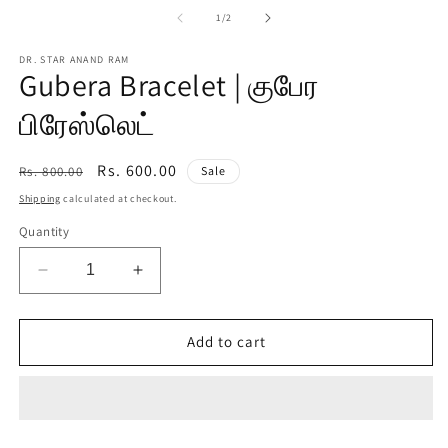
media
m
1
2
of
1
/
2
in
in
modal
m
DR. STAR ANAND RAM
Gubera Bracelet | குபேர
பிரேஸ்லெட்
Regular
Sale
Rs. 600.00
Rs. 800.00
Sale
price
price
Shipping
calculated at checkout.
Quantity
Decrease
Increase
quantity
quantity
for
for
Gubera
Gubera
Add to cart
Bracelet
Bracelet
|
|
குபேர
குபேர
பிரேஸ்லெட்
பிரேஸ்லெட்