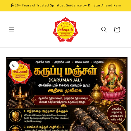
Skip to
🕉️ 20+ Years of Trusted Spiritual Guidance by Dr. Star Anand Ram
content
Cart
Skip to
product
information