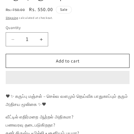
Regular
Sale
Rs. 550.00
Rs. 750.00
Sale
price
price
Shipping
calculated at checkout.
Quantity
Decrease
Increase
quantity
quantity
for
for
கருப்பு
கருப்பு
Add to cart
மஞ்சள்
மஞ்சள்
|
|
Black
Black
Turmeric
Turmeric
🖤✨ கருப்பு மஞ்சள் – செல்வ வளமும் தெய்வீக பாதுகாப்பும் தரும்
அதிசய மூலிகை ✨🖤
வீட்டில் எதிர்மறை ஆற்றல் அதிகமா?
பணவரவு தடைபடுகிறதா?
கண் திருஷ்டி • பில்லி • சூனியம் பயமா?