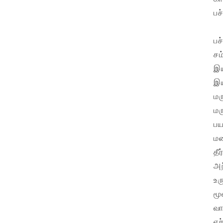
பச
பச
சம
இய
இய
மர
மர
பய
மன
தீ
அந
உர
மூ
வா
ஏற