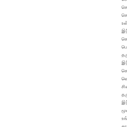
செ
செ
உள
இந
கொ
பொ
தர
இந
கொ
வெ
சி
தர
இந
மூ
உங
கா