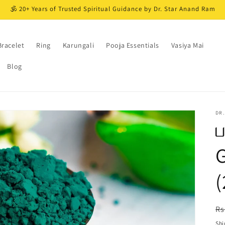
🕉️ 20+ Years of Trusted Spiritual Guidance by Dr. Star Anand Ram
Bracelet
Ring
Karungali
Pooja Essentials
Vasiya Mai
Blog
DR.
ப
(
R
Rs
pr
Shi