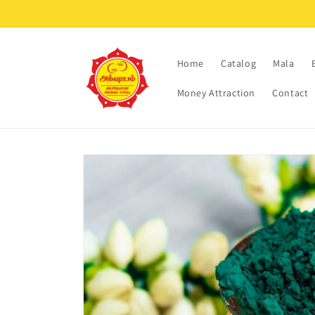
Skip to
content
Home
Catalog
Mala
Money Attraction
Contact
Skip to
product
information