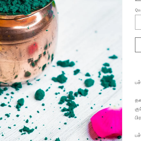
Qua
பச
தன
கு
பி
பச