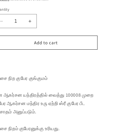
o
ntity
n
Decrease
Increase
quantity
quantity
for
for
பச்சை
பச்சை
Add to cart
குங்குமம்
குங்குமம்
|
|
Buy it now
Green
Green
kungumam
kungumam
(2
(2
்சை நிற குபேர குங்குமம்
Pack)
Pack)
 ஆகர்சன யந்திரத்தில் வைத்து 100008 முறை
பேர ஆகர்சன மந்திர உரு ஏற்றி ஸ்ரீ குபேர பீட
ரசாதம் அனுப்படும்.
்சை நிறம் குபேரனுக்கு உரியது.