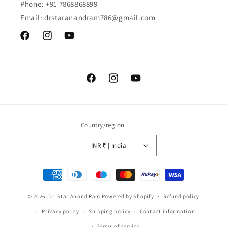
Phone: +91 7868868899
Email: drstaranandram786@gmail.com
Facebook
Instagram
YouTube
Facebook
Instagram
YouTube
Country/region
INR ₹ | India
Payment
methods
© 2026,
Dr. Star Anand Ram
Powered by Shopify
Refund policy
Privacy policy
Shipping policy
Contact information
Terms of service