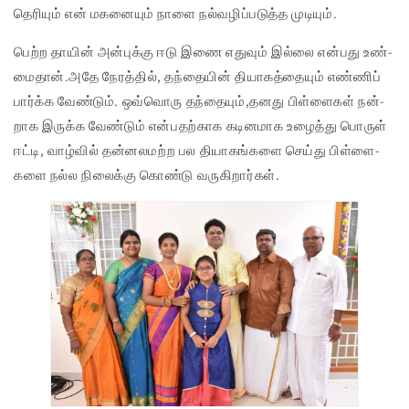
தெரியும் என் மகனையும் நாளை நல்வழிப்படுத்த முடியும்.
பெற்ற தாயின் அன்­புக்கு ஈடு இணை எதுவும் இல்லை என்­பது உண்­
மைதான்.அதே நேரத்தில், தந்­தையின் தியா­கத்­தையும் எண்ணிப்
பார்க்க வேண்டும். ஒவ்­வொரு தந்­தையும்,தனது பிள்­ளைகள் நன்­
றாக இருக்க வேண்டும் என்­ப­தற்­காக கடி­ன­மாக உழைத்து பொருள்
ஈட்டி, வாழ்வில் தன்­ன­ல­மற்ற பல தியா­கங்­களை செய்து பிள்­ளை­
களை நல்ல நிலைக்கு கொண்டு வரு­கி­றார்கள்.