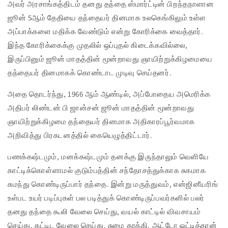
அவர் அரசாங்கத்திடம் தனது தந்தை ஸ்மார்ட்டின் பிறந்தநாளான
ஜூன் 5ஆம் தேதியை தந்தையர் தினமாக உலகெங்கிலும் உள்ள
அப்பாக்களை மதிக்க வேண்டும் என்று கோரிக்கை வைத்தார்.
இந்த கோரிக்கைக்கு முதலில் ஒப்புதல் கிடைக்கவில்லை,
இருப்பினும் ஜூன் மாதத்தின் மூன்றாவது ஞாயிற்றுக்கிழமையை
தந்தையர் தினமாகக் கொண்டாட முடிவு செய்தனர்.
அதை தொடர்ந்து, 1966 ஆம் ஆண்டில், அப்போதைய அமெரிக்க
அதிபர் லிண்டன் பி ஜான்சன் ஜூன் மாதத்தின் மூன்றாவது
ஞாயிற்றுக்கிழமை தந்தையர் தினமாக அதிகாரப்பூர்வமாக
அறிவித்து பிரகடனத்தில் கையெழுத்திட்டார்.
பணக்கஷ்டமும், மனக்கஷ்டமும் தனக்கு இருந்தாலும் வெளியே
காட்டிக்கொள்ளாமல் குடும்பத்தின் சந்தோசத்துக்காக சுகமாக
சுமந்து கொண்டிருப்பார் தந்தை. இன்று மருத்துவம், என்ஜினீயரிங்
உள்பட உயர் படிப்புகள் பல படித்துக் கொண்டிருப்பவர்களில் பலர்
தனது தந்தை கூலி வேலை செய்து, வயல் காட்டில் விவசாயம்
செய்து, கட்டிட வேலை செய்து, சுமை தூக்கி, ஆட்டோ ஓட்டித்தான்