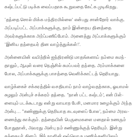
கஷ்டப்பட்டு படிக்க வைப்பதாக கூறுவதை கேட்க முடிகிறது.
'தந்தை சொல் மிக்க மந்திரமில்லை' என்பது சான்றோர் வாக்கு.
அப்படிப்பட்ட அப்பாக்களுக்கு, நாம் இன்றைய தினத்தை
அவர்களுக்காக அர்ப்பணிப்போம். அனைத்து அப்பாக்களுக்கும்
'இனிய தந்தையர் தின வாழ்த்துக்கள்!'.
அன்­னையின் வயிற்றில் ஐந்­தி­ரண்டு மாதங்­களாய் நம்மை சுமந்­
தாலும், ஆயுள் வரை நெஞ்சில் சுமப்­பவர் தந்தை. அம்­மாக்­களை
போல, அப்­பாக்­க­ளுக்கு பாசத்தை வெளிக்­காட்டத் தெரி­யாது.
வாழ்க்கைச் சக்­க­ரத்தில் வச­தியாய் நாம் வாழ்­வ­தற்­காக, ஓயாமல்
சுழலும் அன்புச் சக்­கரம் தந்தை. "நான் பட்ட கஷ்டம்', என் பிள்­
ளையும் படக்­கூ­டாது என்று வாயாற பேசி, மன­மார உழைக்கும் அந்த
அன்பு… "கண்­ணுக்கு தெரி­யாத கட­வுளைப் போல', நம்மை அர­வ­
ணைத்து காக்கும். தந்­தையின் பெரு­மை­களை மனதால் உணரும்
போதுதான், அவரது அன்பு நம் கண்ணுக்குத் தெரியும். இன்று
தந்தையர் தினம். இந் நாளின் ஒவ்வொரு மணித்துளியிலும்