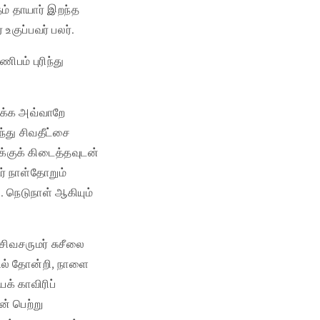
தம் தாயார் இறந்த
 உகுப்பவர் பலர்.
பம் புரிந்து
ிக்க அவ்வாறே
்து சிவதீட்சை
க்குக் கிடைத்தவுடன்
் நாள்தோறும்
 நெடுநாள் ஆகியும்
சிவசருமர் சுசீலை
ில் தோன்றி, நாளை
க் காவிரிப்
் பெற்று