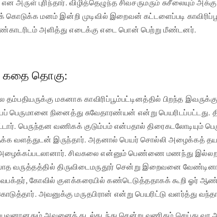
என அருள் புரிந்தார். விழித்தெழுந்த சிவசருமரும் சுசீலையும் அக்
டுக்க மனம் இன்றி முடிவில் இறைவன் கட்டளைப்படி காவிரிப்பூம
ண்காடரிடம் அளித்து எடைக்கு எடை பொன் பெற்று மீண்டனர்.
்த கதை தொகு:
தம்பதியருக்கு மகனாக காவிரிப்பூம்பட்டினத்தில் பிறந்த இவருக்கு
யப் பெருமானை நினைத்து சுவேதாரண்யன் என்று பெயரிடப்பட்டது. 
்டார். பெருந்தன வணிகக் குடும்பம் என்பதால் திரைகடலோடியும் பெரு
தக்க வளத்துடன் இருந்தார். அதனால் பெயர் சொல்லி அழைக்கத் தய
ே அழைக்கப்படலானார். சிவகலை என்னும் பெண்ணை மணந்து இல்லறம
்லாத வருத்தத்தில் திருவிடைமருதூர் சென்று இறைவனை வேண்டினா
சிவபக்தர், கோவில் குளக்கரையில் கண்டெடுத்ததாகக் கூறி ஓர் 
கொடுத்தார். அவனுக்கு மருதபிரான் என்று பெயரிட்டு வளர்த்து வந்தார
ியவனானதும் அவனைக் கடல்கடந்து சென்று வணிகம் செய்து வர அன