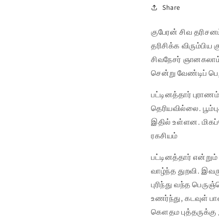
Share
குபேரன் சிவ தரிசன
தரிசிக்க விரும்பிய 
சிவநேசர் ஞானகலாம்
சென்று வேண்டிப் பெ
பட்டினத்தார் புராண
தெரியவில்லை. பூம்பு
இதில் உள்ளன. மிகப்ப
ரகசியம்
பட்டினத்தார் என்றும
வாழ்ந்த துறவி. இவ
புரிந்து வந்த பெரு
உணர்ந்து, கடவுள் பா
கௌதம புத்தருக்கு