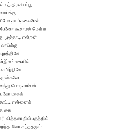
்வத் திரவியப்பூ
ாய்க்கு
சியோ தாய்தலைமேல்
பேனோ கூசாமல் மெள்ள
ு முத்தாடி என்றன்
ாய்க்கு
்புறத்திலே
ென்இலங்கையில்
வயிற்றிலே
்கமூள்கவே
ெந்து பொடிசாம்பல்
ஐயகோ மாகக்
தாட்டி என்னைக்
்த கை
 வித்தகா நின்பதத்தில்
றந்தாளோ சந்ததமும்