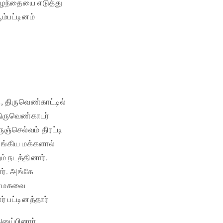
குழந்தையை எடுத்து
்பட்டினம்
, திருவெண்காட்டில்
திருவெண்காடர்
ஞ்செல்வம் திரட்டி
ங்கிய மக்களால்
் நடத்தினார்.
ர். அங்கே
ஆண்மகவை
் பட்டினத்தார்
ுப்பினார்.