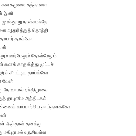
திக் கனகமுலை தந்தாளை
ேன் இனி
து முன்னூறு நாள்சுமந்தே
னை ஆதரித்துத் தொந்தி
ற தாயார் தமக்கோ
ேன்
ிலும் மார்மேலும் தோள்மேலும்
ன்னைக் காதலித்து முட்டச்
ற்றிச் சீராட்டிய தாய்க்கோ
டு வேன்
்று நோவாமல் ஏந்திமுலை
துத் தாழாமே அந்திபகல்
னைக் காப்பாற்றிய தாய்தனக்கோ
வேன்
ன் ஆத்தாள் தனக்கு
்து மகிழாமல் உருசியுள்ள