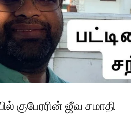
ல் குபேரரின் ஜீவ சமாதி