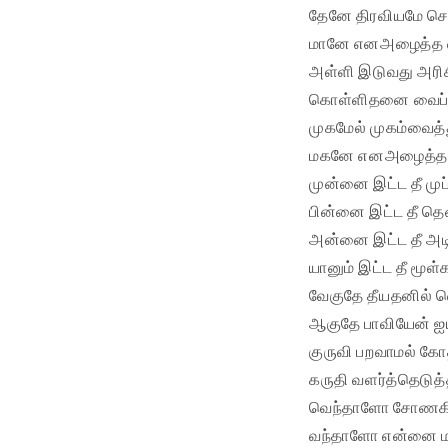
தேனே திரவியமே செல
மானே எனஅழைத்த வ
அள்ளி இடுவது அரி
கொள்ளிதனை வைப்
முகமேல் முகம்வைத்த
மகனே எனஅழைத்த வ
முன்னை இட்ட தீ முப
பின்னை இட்ட தீ த
அன்னை இட்ட தீ அடி
யானும் இட்ட தீ மூள
வேகுதே தீயதனில் வ
ஆகுதே பாவியேன் 
குருவி பறவாமல் கோ
கருதி வளர்த்தெடுத
வெந்தாளோ சோணகிரி
வந்தாளோ என்னை ம