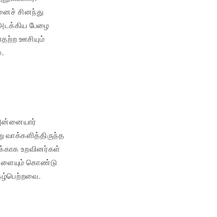
னைச் சினந்து
் அடக்கிய பேழை
ாதற்ற ஊசியும்
்.
 அன்னையார்
 வாக்களித்திருந்த
க்காக உறவினர்கள்
ைகளையும் கொண்டு
ுகழ்பெற்றவை.