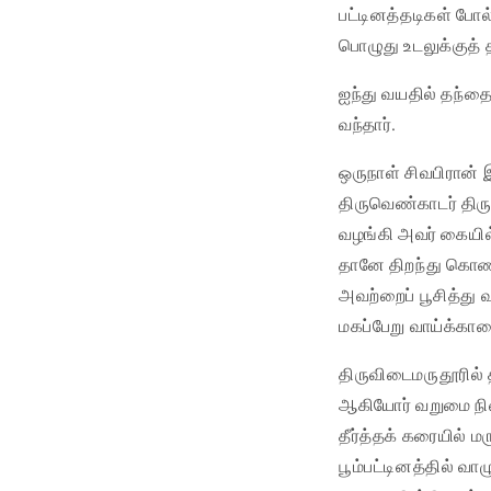
பட்டினத்தடிகள் போல்
பொழுது உடலுக்குத் தீ
ஐந்து வயதில் தந்த
வந்தார்.
ஒருநாள் சிவபிரான
திருவெண்காடர் திர
வழங்கி அவர் கையில்
தானே திறந்து கொண்
அவற்றைப் பூசித்து
மகப்பேறு வாய்க்க
திருவிடைமருதூரில்
ஆகியோர் வறுமை நில
தீர்த்தக் கரையில் 
பூம்பட்டினத்தில் 