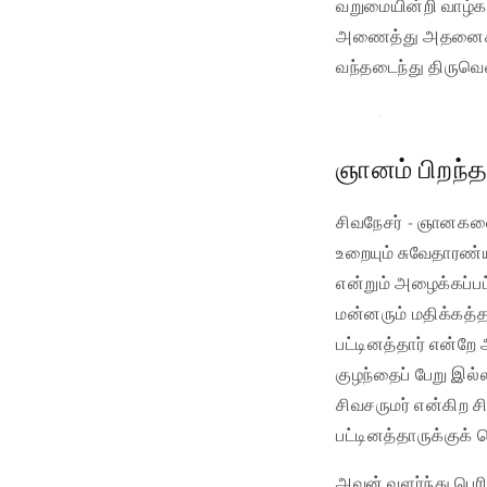
வறுமையின்றி வாழ்க 
அணைத்து அதனைக் கொ
வந்தடைந்து திருவெ
ஞானம் பிறந
சிவநேசர் - ஞானகலை 
உறையும் சுவேதாரண்
என்றும் அழைக்கப்பட
மன்னரும் மதிக்கத்
பட்டினத்தார் என்ற
குழந்தைப் பேறு இல
சிவசருமர் என்கிற 
பட்டினத்தாருக்குக் 
அவன் வளர்ந்து பெர