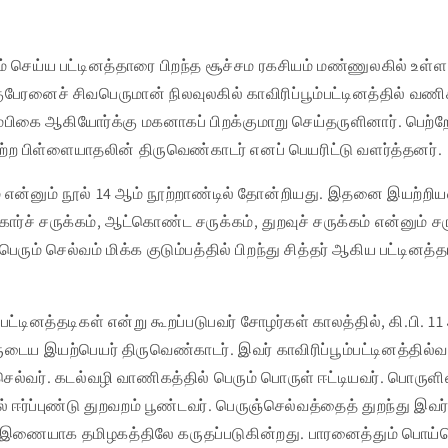
ம் செய்ய பட்டினத்தாரை பிறந்த சூச்சம ரகசியம் மண்ணுலகில் உள
குபேரனைச் சிவபெருமான் நிலவுலகில் காவிரிப்பூம்பட்டினத்தில் வணிக
பிகை ஆகியோர்க்கு மகனாகப் பிறக்குமாறு செய்தருளினார். பெற்
ற்ற பிள்ளையாதலின் திருவெண்காடர் எனப் பெயரிட்டு வளர்த்தனர்.
ம் என்னும் நூல் 14 ஆம் நூற்றாண்டில் தோன்றியது. இதனை இயற்றிய
கார்ச் சருக்கம், ஆட்கொண்ட சருக்கம், துறவுச் சருக்கம் என்னும் சரு
ெரும் செல்வம் மிக்க குடும்பத்தில் பிறந்து சித்தர் ஆகிய பட்டினத்த
் பட்டினத்தடிகள் என்று கூறப்படுபவர் சோழர்கள் காலத்தில், கி.பி. 11
ருடைய இயற்பெயர் திருவெண்காடர். இவர் காவிரிப்பூம்பட்டினத்தி
ஞ்செல்வர். கடல்வழி வாணிகத்தில் பெரும் பொருள் ஈட்டியவர். பொ
ல் ஈர்ப்புண்டு துறவறம் பூண்டவர். பெருஞ்செல்வத்தைத் துறந்து இவர்
 இணையாக தமிழகத்திலே கருதப்படுகின்றது. பாரனைத்தும் பொய