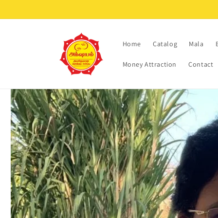
Skip to
content
Home
Catalog
Mala
Money Attraction
Contact