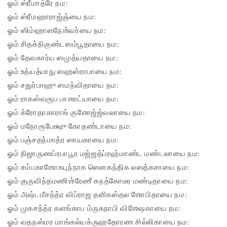
ஓம் ஸ்ரீமாத்ரே நம:
ஓம் ஸ்ரீமஹாராஜ்ஞ்யை நம:
ஓம் ஸிம்ஹாஸநேஶ்வர்யை நம:
ஓம் சிதக்நிகுண்டஸம்பூதாயை நம:
ஓம் தேவகார்ய ஸமுத்யதாயை நம:
ஓம் உத்யத்பாநு ஸஹஸ்ராபாயை நம:
ஓம் சதுர்பாஹு ஸமந்விதாயை நம:
ஓம் ராகஸ்வரூப பாஶாட்யாயை நம:
ஓம் க்ரோதாகாராங் குஶோஜ்ஜ்வலாயை நம:
ஓம் மநோரூபேக்ஷு கோதண்டாயை நம:
ஓம் பஞ்சதந்மாத்ர ஸாயகாயை நம:
ஓம் நிஜாருணப்ரபாபூர மஜ்ஜத்ப்ரஹ்மாண்ட மண்டலாயை நம:
ஓம் சம்பகாஶோகபுந்நாக ஸௌகந்திக லஸத்கசாயை நம:
ஓம் குருவிந்தமணிஶ்ரேணீ கநத்கோடீர மண்டிதாயை நம:
ஓம் அஷ்டமீசந்த்ர விப்ராஜ தளிகஸ்தல ஶோபிதாயை நம:
ஓம் முகசந்த்ர களங்காப ம்ருகநாபி விஶேஷகாயை நம:
ஓம் வதநஸ்மர மாங்கல்யக்ருஹதோரண சில்லிகாயை நம: