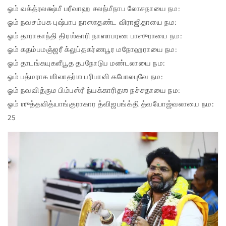
ஓம் வக்த்ரலக்ஷ்மீ பரீவாஹ சலந்மீநாப லோசநாயை நம:
ஓம் நவசம்பக புஷ்பாப நாஸாதண்ட விராஜிதாயை நம:
ஓம் தாராகாந்தி திரஶ்காரி நாஸாபரண பாஸுராயை நம:
ஓம் கதம்பமஞ்ஜரீ க்லுப்தகர்ணபூர மநோஹராயை நம:
ஓம் தாடங்கயுகளீபூத தபநோடுப மண்டலாயை நம:
ஓம் பத்மராக ஶிலாதர்ஶ பரிபாவி கபோலபுவே நம:
ஓம் நவவித்ரும பிம்பஸ்ரீ ந்யக்காரிதஶ நச்சதாயை நம:
ஓம் ஶுத்தவித்யாங்குராகார த்விஜபங்க்தி த்வயோஜ்வலாயை நம:
25