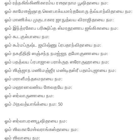
ஓம் ரத்நகிங்கிணிகாரம்ய ரஶதாநாம பூஷிதாயை நம:
ஓம் காமேஶஜ்ஞாத லௌபாக்யமார்தவோரு த்வ்யாந்விதாயை நம:
ஓம் மாணிக்ய முகுடாகார ஜாநுத்வய விராஜிதாயை நம:
ஓம் இந்த்ரகோப பரிக்ஷிப்த ஸ்மரதூணாப ஜங்கிகாயை நம:
ஓம் கூடகுல்பாயை நம:
ஓம் கூர்மப்ருஷ்ட ஜயிஷ்ணு ப்ரபதாந்விதாயை நம:
ஓம் நகதீதிதி ஸஞ்சந்ந நமஜ்ஜந தமோகுணாயை நம:
ஓம் பதத்வய ப்ரபாஜால பராக்ருத ஸரோருஹாயை நம:
ஓம் ஶிஞ்ஜாந மணிமஞ்ஜீர மண்டிதஸ்ரீ பதாம்புஜாயை நம:
ஓம் மராளீமந்தகமநாயை நம:
ஓம் மஹாலாவண்ய ஶேவதயே நம:
ஓம் ஸர்வாருணாயை நம:
ஓம் அநவத்யாங்க்யை நம: 50
ஓம் ஸர்வாபரணபூஷிதாயை நம:
ஓம் ஶிவகாமேஶ்வராங்கஸ்தாயை நம:
ஓம் ஶிவாயை நம: