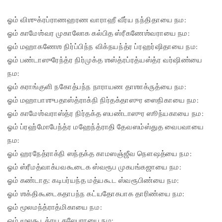
ஓம் விஶுக்ரப்ராணஹரண வாராஹீ வீர்ய நந்திதாயை நம:
ஓம் காமேஶ்வர முகாலோக கல்பித ஸ்ரீகணேஶ்வராயை நம:
ஓம் மஹாகணேஶ நிர்ப்பிந்ந விக்நயந்த்ர ப்ரஹர்ஷிதாயை நம:
ஓம் பண்டாஸுரேந்த்ர நிர்முக்த ஶஸ்த்ரப்ரத்யஸ்த்ர வர்ஷிண்யை
நம:
ஓம் கராங்குளி நகோத்பந்ந நாராயண தாஶாக்ருத்யை நம:
ஓம் மஹாபாஶுபதாஸ்த்ராக்நி நிர்தக்தாஸுர ஸைநிகாயை நம:
ஓம் காமேஶ்வராஸ்த்ர நிர்தக்த ஸபண்டாஸுர ஸூந்யகாயை நம:
ஓம் ப்ரஹ்மோபேந்த்ர மஹேந்த்ராதி தேவஸம்ஸ்துத வைபவாயை
நம:
ஓம் ஹரநேத்ராக்நி ஸந்தக்த காமஸஞ்ஜீவ நௌஷத்யை நம:
ஓம் ஸ்ரீமத்வாக்பவகூடைக ஸ்வரூப முகபங்கஜாயை நம:
ஓம் கண்டாத: கடிபர்யந்த மத்யகூட ஸ்வரூபிண்யை நம:
ஓம் ஶக்திகூடைகதாபந்ந கட்யதோகபாக தாரிண்யை நம:
ஓம் மூலமந்த்ராத்மிகாயை நம:
ஓம் மூலகூடத்ரய கலேபராயை நம: