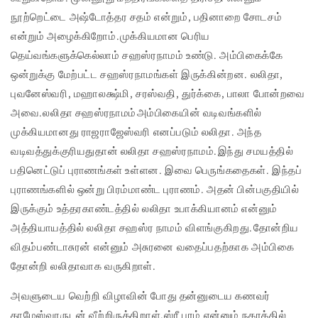
நூற்றெட்டை அஷ்டோத்தர சதம் என்றும், பதினாறை சோடசம்
என்றும் அழைக்கிறோம். முக்கியமான பெரிய
தெய்வங்களுக்கெல்லாம் சஹஸ்ரநாமம் உண்டு. அம்பிகைக்கே
ஒன்றுக்கு மேற்பட்ட சஹஸ்ரநாமங்கள் இருக்கின்றன. லலிதா,
புவனேஸ்வரி, மஹாலக்ஷ்மி, சரஸ்வதி, துர்க்கை, பாலா போன்றவை
அவை. லலிதா சஹஸ்ரநாமம் அம்பிகையின் வடிவங்களில்
முக்கியமானது ராஜராஜேஸ்வரி எனப்படும் லலிதா. அந்த
வடிவத்துக்குரியதுதான் லலிதா சஹஸ்ரநாமம். இந்து சமயத்தில்
பதினெட்டுப் புராணங்கள் உள்ளன. இவை பெருங்கதைகள். இந்தப்
புராணங்களில் ஒன்று பிரம்மாண்ட புராணம். அதன் பின்பகுதியில்
இருக்கும் உத்தரகாண்டத்தில் லலிதா உபாக்கியானம் என்னும்
அத்தியாயத்தில் லலிதா சஹஸ்ர நாமம் விளங்குகிறது. தோன்றிய
விதம் பண்டாசுரன் என்னும் அசுரனை வதைப்பதற்காக அம்பிகை
தோன்றி லலிதாவாக வருகிறாள்.
அவளுடைய வெற்றி விழாவின் போது தன்னுடைய கணவர்
காமேஸ்வரருடன் வீற்றிருக்கிறாள். ஸ்ரீ புரம் என்னும் நகரத்தில்