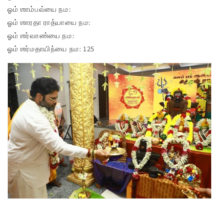
ஓம் ஶாம்பவ்யை நம:
ஓம் ஶாரதா ராத்யாயை நம:
ஓம் ஶர்வாண்யை நம:
ஓம் ஶர்மதாயிந்யை நம: 125